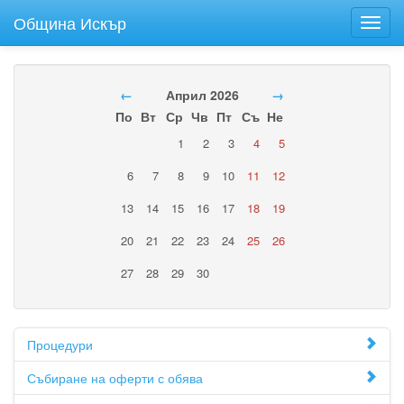
Община Искър
Toggl
navig
←
Април 2026
→
По
Вт
Ср
Чв
Пт
Съ
Не
1
2
3
4
5
6
7
8
9
10
11
12
13
14
15
16
17
18
19
20
21
22
23
24
25
26
27
28
29
30
Процедури
Събиране на оферти с обява