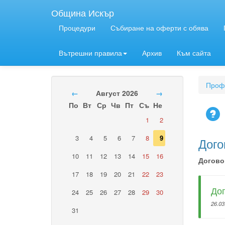
Община Искър
Процедури
Събиране на оферти с обява
Вътрешни правила
Архив
Към сайта
Профи
←
Август 2026
→
По
Вт
Ср
Чв
Пт
Съ
Не
1
2
3
4
5
6
7
8
9
Дого
10
11
12
13
14
15
16
Договор
17
18
19
20
21
22
23
Дог
24
25
26
27
28
29
30
26.03
31