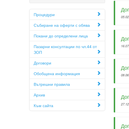
Дог
Процедури
05.02
Събиране на оферти с обява
Покани до определени лица
Дог
Пазарни консултации по чл.44 от
16.07
ЗОП
Договори
Дог
Обобщена информация
08.06
Вътрешни правила
Архив
Дог
27.12
Към сайта
Дог