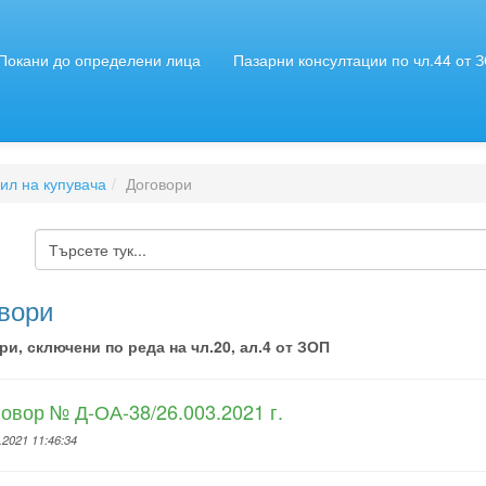
Покани до определени лица
Пазарни консултации по чл.44 от 
л на купувача
Договори
вори
и, сключени по реда на чл.20, ал.4 от ЗОП
овор № Д-ОА-38/26.003.2021 г.
.2021 11:46:34