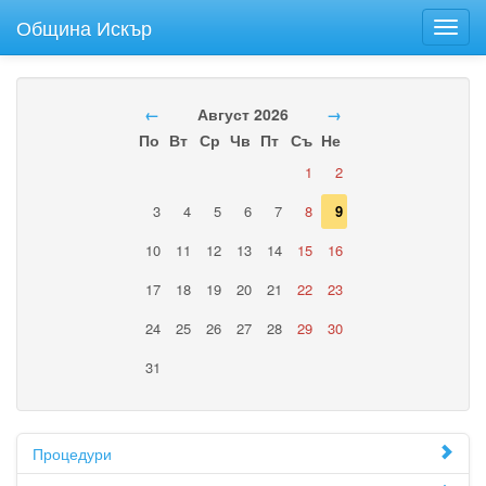
Община Искър
Toggl
navig
←
Август 2026
→
По
Вт
Ср
Чв
Пт
Съ
Не
1
2
3
4
5
6
7
8
9
10
11
12
13
14
15
16
17
18
19
20
21
22
23
24
25
26
27
28
29
30
31
Процедури