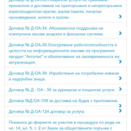
пренасяне и доставяне на препоръчани и непрепоръчани
кореспондентски пратки, малки пакети, печатни
произведения, колети и пратки.
Договор № Д-ОА-34. Абонаментна поддръжка на
електронни касови апарати и фискални системи.
Договор № Д-ОА-26.Осигуряване работоспособността и
целостта на информационните масиви на програмния
продукт "Актопис" и обезпечаване на своевременната му
актуализация.
Договор № Д-ОА-39. Изработване на погребални ковчези
и надгробни знаци.
Договор № Д - ОА - 30 за куриерски и пощенски услуги.
Договор №Д-ОА-109 за доставка на будка с приложение.
Договор № Д-ОА-124 договор за услуга
Поканата до фирмите за участие в процедура по реда на
чл. 14, ал. 5, т. 2 от Закон за обществените поръчки с