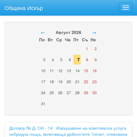
Община Искър
Toggl
navig
←
Август 2026
→
По
Вт
Ср
Чв
Пт
Съ
Не
1
2
3
4
5
6
7
8
9
10
11
12
13
14
15
16
17
18
19
20
21
22
23
24
25
26
27
28
29
30
31
Договор № Д- ОА - 14 . Извършване на комплексна услуга
хибридна поща, включваща дейностите "печат, пликоване