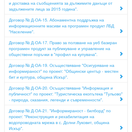
и доставка на съобщенията за дължимите данъци от
задължените лица за 2015 година".
Договор № Д-ОА-15. Абонаментна поддръжка на
информационните масиви на програмен продукт ЛБД
"Население".
Договор № Д-ОА-17. Право за ползване на уеб базиран
програмен продукт за публикуване и управление на
обществени поръчки в "профил на купувача".
Договор № Д-ОА-19. Осъществяване "Осигуряване на
информираност" по проект: "Общински център - местен
бит и култура, община Искър".
Договор № Д-ОА-20. Осъществяване "Информация и
публичност" по проект: "Туристическа екопътека "Тульово"
- природа, сказания, легенди и съвременности".
Договор № Д-ОА-21. "Информираност - билборд" по
проект: "Реконструкция и рехабилитация на
водопроводната мрежа в с. Долни Луковит, община
Искър".