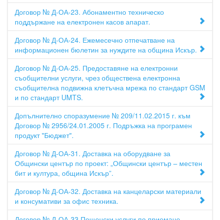
Договор № Д-ОА-23. Абонаментно техническо
поддържане на електронен касов апарат.
Договор № Д-ОА-24. Ежемесечно отпечатване на
информационен бюлетин за нуждите на община Искър.
Договор № Д-ОА-25. Предоставяне на електронни
съобщителни услуги, чрез обществена електронна
съобщителна подвижна клетъчна мрежа по стандарт GSM
и по стандарт UMTS.
Допълнително споразумение № 209/11.02.2015 г. към
Договор № 2956/24.01.2005 г. Подръжка на програмен
продукт "Бюджет".
Договор № Д-ОА-31. Доставка на оборудване за
Общински център по проект: „Общински център – местен
бит и култура, община Искър”.
Договор № Д-ОА-32. Доставка на канцеларски материали
и консумативи за офис техника.
Договор № Д-ОА-33.Пощенски услуги по приемане,