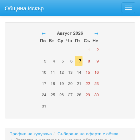
Община Искър
Toggl
navig
←
Август 2026
→
По
Вт
Ср
Чв
Пт
Съ
Не
1
2
3
4
5
6
7
8
9
10
11
12
13
14
15
16
17
18
19
20
21
22
23
24
25
26
27
28
29
30
31
Профил на купувача
Събиране на оферти с обява
Доставка и монтаж на кухненско оборудване и