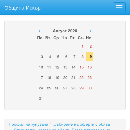
Община Искър
Toggl
navig
←
Август 2026
→
По
Вт
Ср
Чв
Пт
Съ
Не
1
2
3
4
5
6
7
8
9
10
11
12
13
14
15
16
17
18
19
20
21
22
23
24
25
26
27
28
29
30
31
Профил на купувача
Събиране на оферти с обява
Строителен надзор за обект: „Благоустрояване на