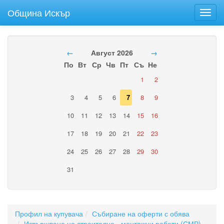
Община Искър
Toggl
navig
←
Август 2026
→
По
Вт
Ср
Чв
Пт
Съ
Не
1
2
3
4
5
6
7
8
9
10
11
12
13
14
15
16
17
18
19
20
21
22
23
24
25
26
27
28
29
30
31
Профил на купувача
Събиране на оферти с обява
Извършване на строително - монтажни работи (СМР)