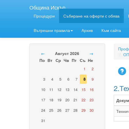
Община Искър
Процедури
Събиране на оферти с обява
Вътрешни правила
Архив
Към сайта
Профи
←
Август 2026
→
ОП
По
Вт
Ср
Чв
Пт
Съ
Не
1
2
3
4
5
6
7
8
9
2.Те
10
11
12
13
14
15
16
17
18
19
20
21
22
23
Докум
24
25
26
27
28
29
30
Техни
31