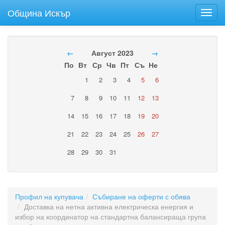
Община Искър
Toggl
navig
←
Август 2023
→
По
Вт
Ср
Чв
Пт
Съ
Не
1
2
3
4
5
6
7
8
9
10
11
12
13
14
15
16
17
18
19
20
21
22
23
24
25
26
27
28
29
30
31
Профил на купувача
Събиране на оферти с обява
Доставка на нетна активна електрическа енергия и
избор на координатор на стандартна балансираща група