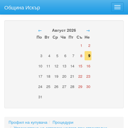
Община Искър
Toggl
navig
←
Август 2026
→
По
Вт
Ср
Чв
Пт
Съ
Не
1
2
3
4
5
6
7
8
9
10
11
12
13
14
15
16
17
18
19
20
21
22
23
24
25
26
27
28
29
30
31
Профил на купувача
Процедури
Упражняване на авторски надзор при строителни