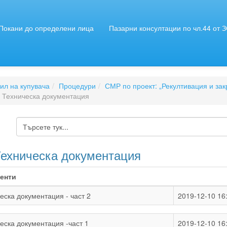
Покани до определени лица
Пазарни консултации по чл.44 от 
л на купувача
Процедури
СМР по проект: „Рекултивация и за
. Техническа документация
Техническа документация
енти
еска документация - част 2
2019-12-10 16
еска документация -част 1
2019-12-10 16