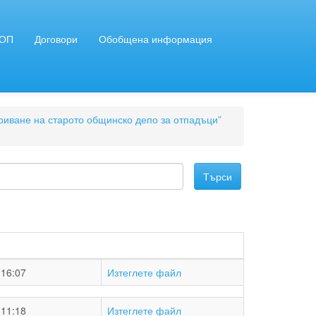
ЗОП
Договори
Обобщена информация
криване на старото общинско депо за отпадъци”
:16:07
Изтеглете файл
:11:18
Изтеглете файл