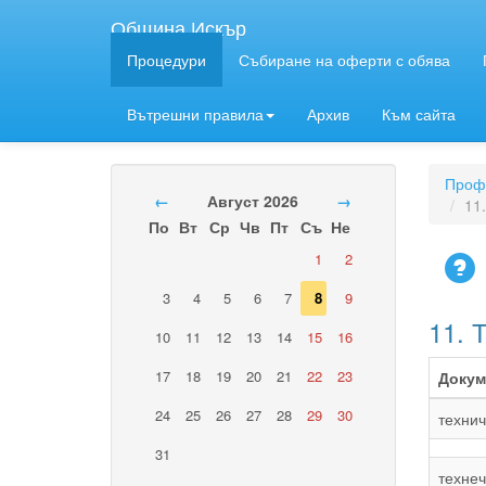
Община Искър
Процедури
Събиране на оферти с обява
Вътрешни правила
Архив
Към сайта
Профи
←
Август 2026
→
11
По
Вт
Ср
Чв
Пт
Съ
Не
1
2
3
4
5
6
7
8
9
11. 
10
11
12
13
14
15
16
17
18
19
20
21
22
23
Докум
24
25
26
27
28
29
30
технич
31
технеч