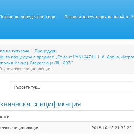
Покани до определени лица
Пазарни консултации по чл.44 от 
л на купувача
Процедури
крита процедура с предмет: „Ремонт PVN1047/III-118, Долна Митр
полия-Искър)-Староселци /III-1307/”
 Техническа спецификация
ехническа спецификация
енти
ческа спецификация
2018-10-15 21:32:22