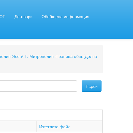
ЗОП
Договори
Обобщена информация
ополия-Ясен/-Г. Митрополия -Граница общ.(Долна
Изтеглете файл