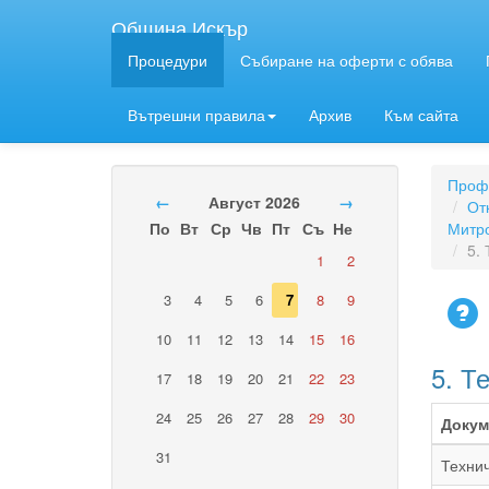
Община Искър
Процедури
Събиране на оферти с обява
Вътрешни правила
Архив
Към сайта
Профи
←
Август 2026
→
От
По
Вт
Ср
Чв
Пт
Съ
Не
Митро
5.
1
2
3
4
5
6
7
8
9
10
11
12
13
14
15
16
5. Т
17
18
19
20
21
22
23
24
25
26
27
28
29
30
Докум
31
Техни