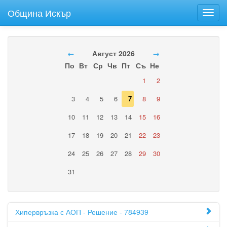
Община Искър
Toggl
navig
←
Август 2026
→
По
Вт
Ср
Чв
Пт
Съ
Не
1
2
3
4
5
6
7
8
9
10
11
12
13
14
15
16
17
18
19
20
21
22
23
24
25
26
27
28
29
30
31
Хипервръзка с АОП - Решение - 784939